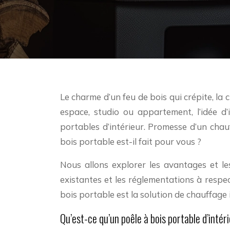
Le charme d’un feu de bois qui crépite, la chaleur douce et enveloppante, l’ambiance cosy… Qui n’en rêve pas ? Mais quand on vit dans un petit
espace, studio ou appartement, l’idée d’i
portables d’intérieur. Promesse d’un chauff
bois portable est-il fait pour vous ?
Nous allons explorer les avantages et les
existantes et les réglementations à respec
bois portable est la solution de chauffage 
Qu’est-ce qu’un poêle à bois portable d’intér