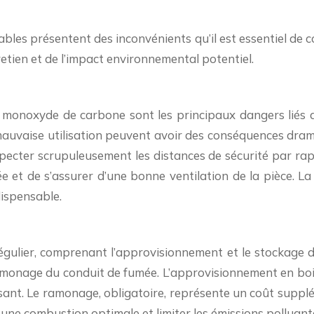
ables présentent des inconvénients qu’il est essentiel de c
tretien et de l’impact environnemental potentiel.
au monoxyde de carbone sont les principaux dangers liés 
vaise utilisation peuvent avoir des conséquences dramatiq
especter scrupuleusement les distances de sécurité par ra
 et de s’assurer d’une bonne ventilation de la pièce. L
ispensable.
égulier, comprenant l’approvisionnement et le stockage 
ramonage du conduit de fumée. L’approvisionnement en bois
nt. Le ramonage, obligatoire, représente un coût supplémen
 une combustion optimale et limiter les émissions polluant