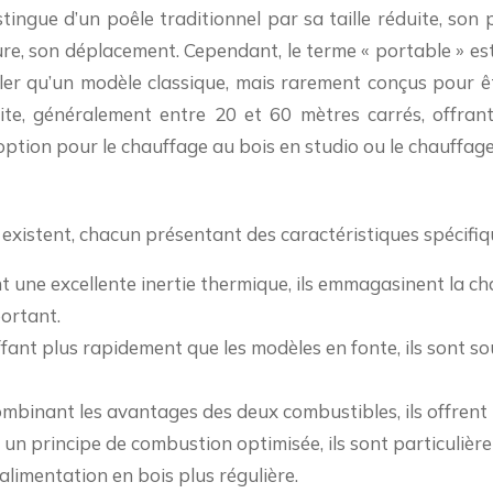
tingue d’un poêle traditionnel par sa taille réduite, son 
re, son déplacement. Cependant, le terme « portable » est 
ler qu’un modèle classique, mais rarement conçus pour ê
uite, généralement entre 20 et 60 mètres carrés, offran
e option pour le chauffage au bois en studio ou le chauffa
 existent, chacun présentant des caractéristiques spécifiq
t une excellente inertie thermique, ils emmagasinent la ch
ortant.
ffant plus rapidement que les modèles en fonte, ils sont so
mbinant les avantages des deux combustibles, ils offrent un
 un principe de combustion optimisée, ils sont particulièr
alimentation en bois plus régulière.